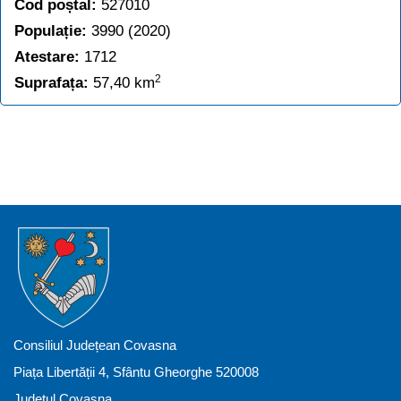
Cod poștal:
527010
Populație:
3990 (2020)
Atestare:
1712
2
Suprafața:
57,40 km
Consiliul Județean Covasna
Piața Libertății 4, Sfântu Gheorghe 520008
Județul Covasna