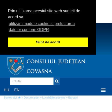
Prin utilizarea acestui site web sunteti de
acord sa
utilizam module cookie si prelucrarea
datelor conform GDPR
Sunt de acord
CONSILIUL JUDEȚEAN
COVASNA
Togg
HU
EN
navi
Sunteți aici:
»
Despre judeţ
»
Localităţile judeţului
» Barcani
Barcani