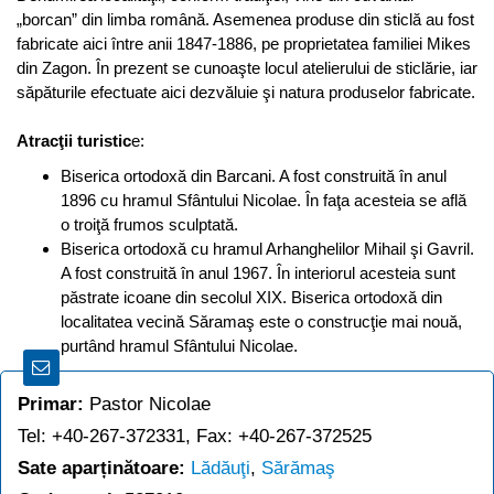
„borcan” din limba română. Asemenea produse din sticlă au fost
fabricate aici între anii 1847-1886, pe proprietatea familiei Mikes
din Zagon. În prezent se cunoaşte locul atelierului de sticlărie, iar
săpăturile efectuate aici dezvăluie şi natura produselor fabricate.
Atracţii turistic
e:
Biserica ortodoxă din Barcani. A fost construită în anul
1896 cu hramul Sfântului Nicolae. În faţa acesteia se află
o troiţă frumos sculptată.
Biserica ortodoxă cu hramul Arhanghelilor Mihail şi Gavril.
A fost construită în anul 1967. În interiorul acesteia sunt
păstrate icoane din secolul XIX. Biserica ortodoxă din
localitatea vecină Săramaş este o construcţie mai nouă,
purtând hramul Sfântului Nicolae.
Primar:
Pastor Nicolae
Tel: +40-267-372331, Fax: +40-267-372525
Sate aparținătoare:
Lădăuţi
,
Sărămaş