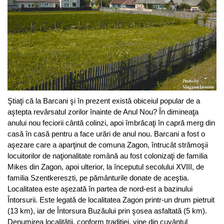
Ştiaţi că la Barcani şi în prezent există obiceiul popular de a
aştepta revărsatul zorilor înainte de Anul Nou? În dimineaţa
anului nou feciorii cântă colinzi, apoi îmbrăcaţi în capră merg din
casă în casă pentru a face urări de anul nou. Barcani a fost o
aşezare care a aparţinut de comuna Zagon, întrucât strămoşii
locuitorilor de naţionalitate română au fost colonizaţi de familia
Mikes din Zagon, apoi ulterior, la începutul secolului XVIII, de
familia Szentkereszti, pe pământurile donate de aceştia.
Localitatea este aşezată în partea de nord-est a bazinului
Întorsurii. Este legată de localitatea Zagon printr-un drum pietruit
(13 km), iar de Întorsura Buzăului prin şosea asfaltată (5 km).
Denumirea localităţii, conform tradiţiei, vine din cuvântul